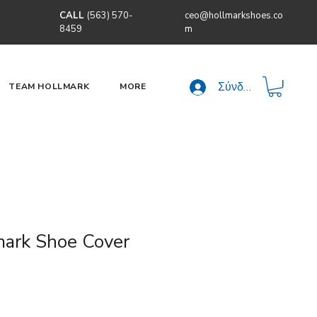
CALL
(563) 570-
ceo@hollmarkshoes.co
8459
m
Σύνδεση
TEAM HOLLMARK
MORE
ark Shoe Cover