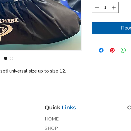
Προσ
t! universal size up to size 12.
Quick
Links
C
HOME
SHOP