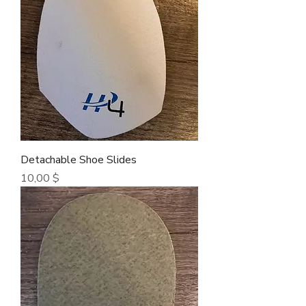
Detachable Shoe Slides
Τιμή
10,00 $