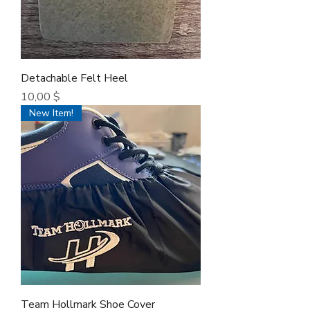
Detachable Felt Heel
Τιμή
10,00 $
New Item!
Team Hollmark Shoe Cover