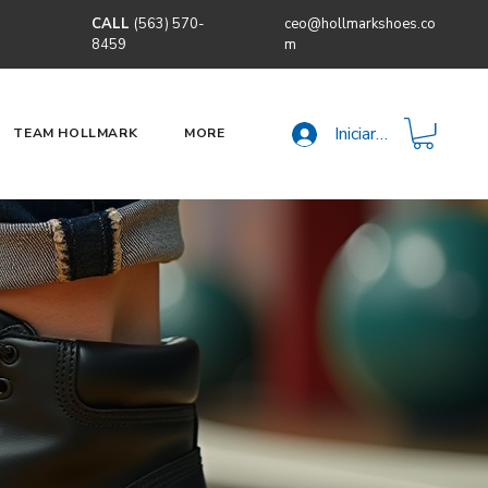
CALL
(563) 570-
ceo@hollmarkshoes.co
8459
m
Iniciar sesión
TEAM HOLLMARK
MORE