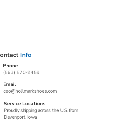
ontact
Info
Phone
(563) 570-8459
Email
ceo@hollmarkshoes.com
Service Locations
Proudly shipping across the U.S. from
Davenport, Iowa