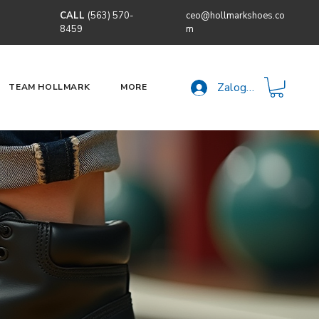
CALL
(563) 570-
ceo@hollmarkshoes.co
8459
m
Zaloguj się
TEAM HOLLMARK
MORE