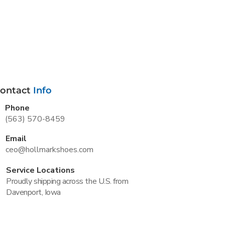
ontact
Info
Phone
(563) 570-8459
Email
ceo@hollmarkshoes.com
Service Locations
Proudly shipping across the U.S. from
Davenport, Iowa