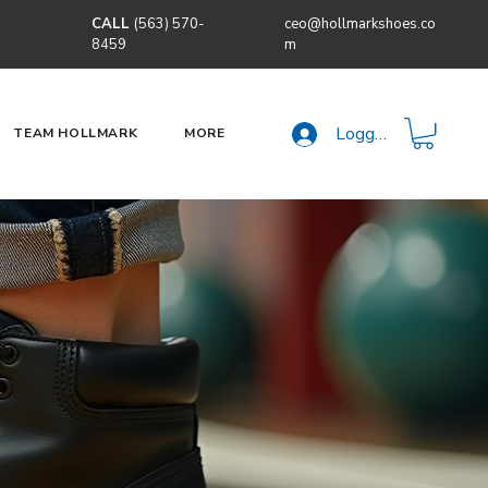
CALL
(563) 570-
ceo@hollmarkshoes.co
8459
m
Logga in
TEAM HOLLMARK
MORE